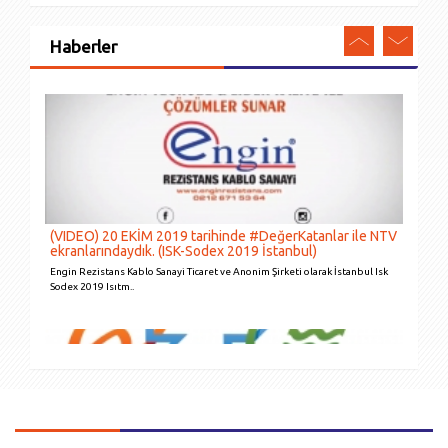
Haberler
ISITICI KABLO SİSTEMLERİNİN DIŞ MEKANLARDA
KULLANILMASI
Çatı yüzeylerinde, çatı oluklarında ve iniş borularında kar birikimi..
(VIDEO) 20 EKİM 2019 tarihinde #DeğerKatanlar ile NTV
ekranlarındaydık. (ISK-Sodex 2019 İstanbul)
Engin Rezistans Kablo Sanayi Ticaret ve Anonim Şirketi olarak İstanbul Isk
Sodex 2019 Isıtm..
SPOR SAHALARINDA ÇİM ALTI ISITICI KABLO
UYGULAMALARI
Spor sahalarında uygulanan yapay veya doğal çim zeminin zaman içerisinde
k&oum..