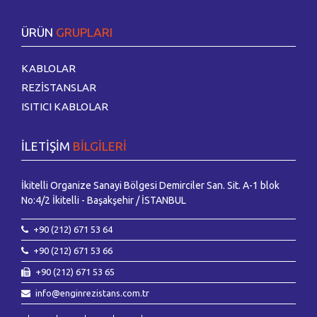
ÜRÜN
GRUPLARI
2018 ÜRÜN KATALOĞUMUZ ÇIKMIŞTIR
2018 Ürün Kataloğumuz çıkmıştır. Kataloğumuza web sitemizden İngilizce..
KABLOLAR
REZİSTANSLAR
ISITICI KABLOLAR
İLETİŞİM
BİLGİLERİ
İkitelli Organize Sanayi Bölgesi Demirciler San. Sit. A-1 blok
Özgün ve Şık tasarımıyla yeni web sitemiz yayın hayatına
No:4/2 İkitelli - Başakşehir / İSTANBUL
başlamıştır.
Yeni Web sitemiz İngilizce ve Rusça dilleri ile birlikte yayın hayatına
+90 (212) 671 53 64
başlamışt..
+90 (212) 671 53 66
+90 (212) 671 53 65
info@enginrezistans.com.tr