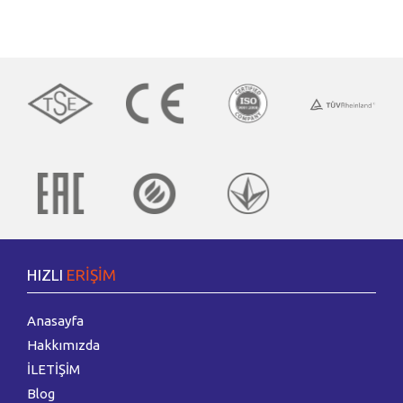
ISK-SODEX 2018 İSTANBUL İLE VERİMLİ BİR FUARI
GERİDE BIRAKTIK
ISITICI KABLO SİSTEMLERİNİN İÇ MEKANLARDA
KULLANIM ŞEKİLLERİ
Isıtıcı kablo sistemlerinin, iç mekan ve dış mekan olmak üzere gün&uum..
(VIDEO)ISK-SODEX 2018 İSTANBUL FUARINDA
BLOOMBERGHT REEL SEKTOR PROGRAMINA KONUK
OLDUK
HIZLI
ERİŞİM
Engin Rezistans Kablo Sanayi Ticaret ve Anonim Şirketi olarak İstanbul Isk
Sodex 2018 Isıtm..
Anasayfa
Hakkımızda
İLETİŞİM
Blog