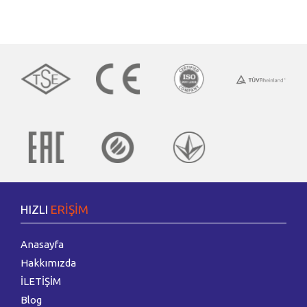
ISK-SODEX 2018 İSTANBUL İLE VERİMLİ BİR FUARI
GERİDE BIRAKTIK
ISITICI KABLO SİSTEMLERİNİN İÇ MEKANLARDA
KULLANIM ŞEKİLLERİ
Isıtıcı kablo sistemlerinin, iç mekan ve dış mekan olmak üzere gün&uum..
(VIDEO)ISK-SODEX 2018 İSTANBUL FUARINDA
BLOOMBERGHT REEL SEKTOR PROGRAMINA KONUK
OLDUK
HIZLI
ERİŞİM
Engin Rezistans Kablo Sanayi Ticaret ve Anonim Şirketi olarak İstanbul Isk
Sodex 2018 Isıtm..
Anasayfa
Hakkımızda
İLETİŞİM
Blog