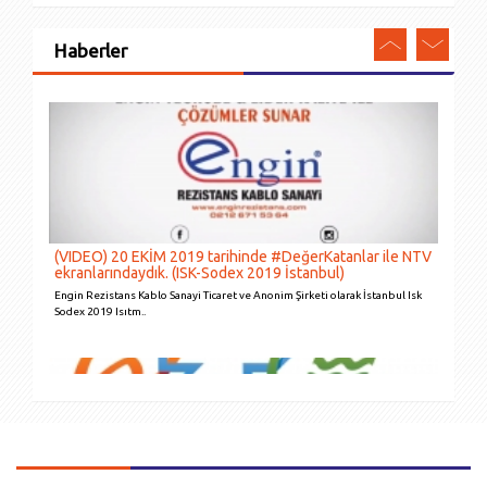
Haberler
ISITICI KABLO SİSTEMLERİNİN DIŞ MEKANLARDA
KULLANILMASI
Çatı yüzeylerinde, çatı oluklarında ve iniş borularında kar birikimi..
(VIDEO) 20 EKİM 2019 tarihinde #DeğerKatanlar ile NTV
ekranlarındaydık. (ISK-Sodex 2019 İstanbul)
Engin Rezistans Kablo Sanayi Ticaret ve Anonim Şirketi olarak İstanbul Isk
Sodex 2019 Isıtm..
SPOR SAHALARINDA ÇİM ALTI ISITICI KABLO
UYGULAMALARI
Spor sahalarında uygulanan yapay veya doğal çim zeminin zaman içerisinde
k&oum..