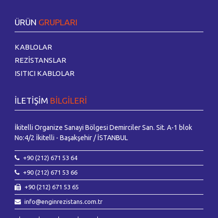
ÜRÜN
GRUPLARI
2018 ÜRÜN KATALOĞUMUZ ÇIKMIŞTIR
2018 Ürün Kataloğumuz çıkmıştır. Kataloğumuza web sitemizden İngilizce..
KABLOLAR
REZİSTANSLAR
ISITICI KABLOLAR
İLETİŞİM
BİLGİLERİ
İkitelli Organize Sanayi Bölgesi Demirciler San. Sit. A-1 blok
Özgün ve Şık tasarımıyla yeni web sitemiz yayın hayatına
No:4/2 İkitelli - Başakşehir / İSTANBUL
başlamıştır.
Yeni Web sitemiz İngilizce ve Rusça dilleri ile birlikte yayın hayatına
+90 (212) 671 53 64
başlamışt..
+90 (212) 671 53 66
+90 (212) 671 53 65
info@enginrezistans.com.tr