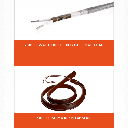
YÜKSEK WATTLI KESİLEBİLİR ISITICI KABLOLAR
KARTEL ISITMA REZİSTANSLARI