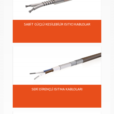
SABİT GÜÇLÜ KESİLEBİLİR ISITICI KABLOLAR
SERİ DİRENÇLİ ISITMA KABLOLARI