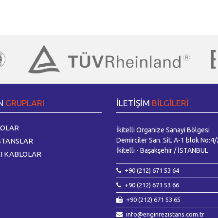
N
GRUPLARI
İLETİŞİM
BİLGİLERİ
OLAR
İkitelli Organize Sanayi Bölgesi
Demirciler San. Sit. A-1 blok No:4/
STANSLAR
İkitelli - Başakşehir / İSTANBUL
CI KABLOLAR
+90 (212) 671 53 64
+90 (212) 671 53 66
+90 (212) 671 53 65
info@enginrezistans.com.tr