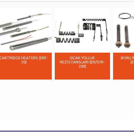
CARTRIDGE HEATERS (ERF-
SICAK YOLLUK
BORU 
20)
REZİSTANSLARI (ER/SYR-
(
200)