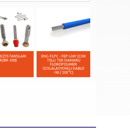
REZİSTANSLARI
ENG-FLPC - FEP-Lİ6Y (ÇOK
SIAF-GL ÇOK TELL
ER/BR-300)
TELLI TEK DAMARLI
DAMARLI CAM E
FLOROPOLIMER
ÖRGÜLÜ SİLİKON 
İZOLALASYONLU KABLO
KABLO
-90 / 205°C)