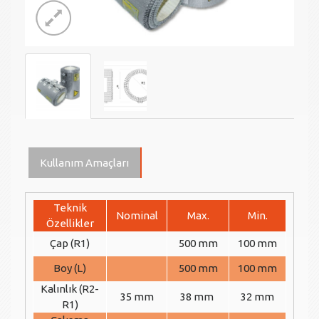
Kullanım Amaçları
Teknik
Nominal
Max.
Min.
Özellikler
Çap (R1)
500 mm
100 mm
Boy (L)
500 mm
100 mm
Kalınlık (R2-
35 mm
38 mm
32 mm
R1)