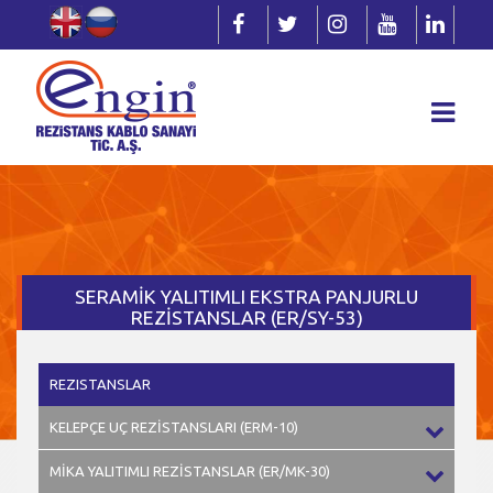
SERAMİK YALITIMLI EKSTRA PANJURLU
REZİSTANSLAR (ER/SY-53)
REZISTANSLAR
KELEPÇE UÇ REZİSTANSLARI (ERM-10)
MİKA YALITIMLI REZİSTANSLAR (ER/MK-30)