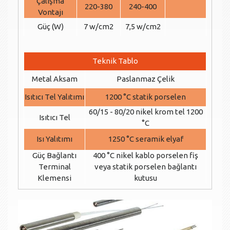
Çalışma
220-380
240-400
Vontajı
Güç (W)
7 w/cm2
7,5 w/cm2
Teknik Tablo
Metal Aksam
Paslanmaz Çelik
Isıtıcı Tel Yalıtımı
1200 °C statik porselen
60/15 - 80/20 nikel krom tel 1200
Isıtıcı Tel
°C
Isı Yalıtımı
1250 °C seramik elyaf
Güç Bağlantı
400 °C nikel kablo porselen fiş
Terminal
veya statik porselen bağlantı
Klemensi
kutusu