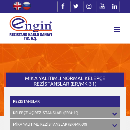
MİKA YALITIMLI NORMAL KELEPÇE
REZİSTANSLAR (ER/MK-31)
REZISTANSLAR
KELEPÇE UÇ REZİSTANSLARI (ERM-10)
MİKA YALITIMLI REZİSTANSLAR (ER/MK-30)