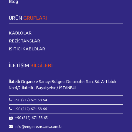
Blog
ÜRÜN
GRUPLARI
KABLOLAR
REZİSTANSLAR
ISITICI KABLOLAR
İLETİŞİM
BİLGİLERİ
İkitelli Organize Sanayi Bölgesi Demirciler San. Sit. A-1 blok
No:4/2 İkitelli - Başakşehir / İSTANBUL
+90 (212) 671 53 64
+90 (212) 671 53 66
+90 (212) 671 53 65
info@enginrezistans.com.tr