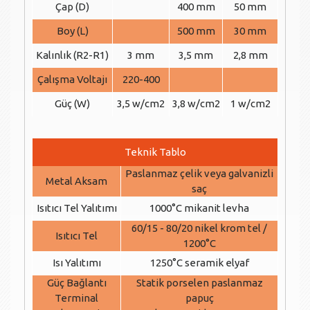
Çap (D)
400 mm
50 mm
Boy (L)
500 mm
30 mm
Kalınlık (R2-R1)
3 mm
3,5 mm
2,8 mm
Çalışma Voltajı
220-400
Güç (W)
3,5 w/cm2
3,8 w/cm2
1 w/cm2
Teknik Tablo
Paslanmaz çelik veya galvanizli
Metal Aksam
saç
Isıtıcı Tel Yalıtımı
1000°C mikanit levha
60/15 - 80/20 nikel krom tel /
Isıtıcı Tel
1200°C
Isı Yalıtımı
1250°C seramik elyaf
Güç Bağlantı
Statik porselen paslanmaz
Terminal
papuç