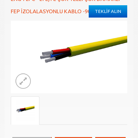
FEP İZOLALASYONLU KABLO -90°C/+205°C
TEKLİF ALIN