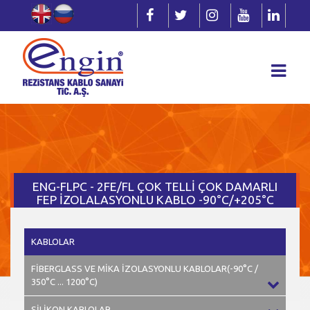
ENG-FLPC - 2FE/FL ÇOK TELLİ ÇOK DAMARLI
FEP İZOLALASYONLU KABLO -90°C/+205°C
KABLOLAR
FİBERGLASS VE MİKA İZOLASYONLU KABLOLAR(-90°C /
350°C ... 1200°C)
SİLİKON KABLOLAR