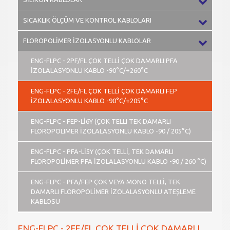
SICAKLIK ÖLÇÜM VE KONTROL KABLOLARI
FLOROPOLİMER İZOLASYONLU KABLOLAR
ENG-FLPC - 2PF/FL ÇOK TELLİ ÇOK DAMARLI PFA
İZOLALASYONLU KABLO -90°C/+260°C
ENG-FLPC - 2FE/FL ÇOK TELLİ ÇOK DAMARLI FEP
İZOLALASYONLU KABLO -90°C/+205°C
ENG-FLPC - FEP-Lİ6Y (ÇOK TELLI TEK DAMARLI
FLOROPOLIMER İZOLALASYONLU KABLO -90 / 205°C)
ENG-FLPC - PFA-Lİ5Y (ÇOK TELLİ, TEK DAMARLI
FLOROPOLİMER PFA İZOLALASYONLU KABLO -90 / 260 °C)
ENG-FLPC - PFA/FEP ÇOK VEYA MONO TELLİ, TEK
DAMARLI FLOROPOLİMER İZOLALASYONLU ATEŞLEME
KABLOSU
ENG-FLPC - 2FE/FL ÇOK TELLİ ÇOK DAMARLI