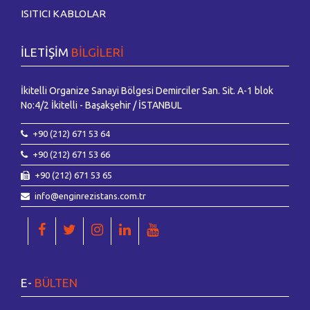
ISITICI KABLOLAR
İLETİŞİM
BİLGİLERİ
İkitelli Organize Sanayi Bölgesi Demirciler San. Sit. A-1 blok
No:4/2 İkitelli - Başakşehir / İSTANBUL
+90 (212) 671 53 64
+90 (212) 671 53 66
+90 (212) 671 53 65
info@enginrezistans.com.tr
E-
BÜLTEN