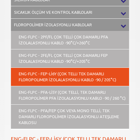
SICAKLIK ÖLÇÜM VE KONTROL KABLOLARI
FLOROPOLİMER İZOLASYONLU KABLOLAR
ENG-FLPC - 2PF/FL ÇOK TELLİ ÇOK DAMARLI PFA
İZOLALASYONLU KABLO -90°C/+260°C
ENG-FLPC - 2FE/FL ÇOK TELLİ ÇOK DAMARLI FEP
İZOLALASYONLU KABLO -90°C/+205°C
ENG-FLPC - FEP-Lİ6Y (ÇOK TELLI TEK DAMARLI
FLOROPOLIMER İZOLALASYONLU KABLO -90 / 205°C)
ENG-FLPC - PFA-Lİ5Y (ÇOK TELLİ, TEK DAMARLI
FLOROPOLİMER PFA İZOLALASYONLU KABLO -90 / 260 °C)
ENG-FLPC - PFA/FEP ÇOK VEYA MONO TELLİ, TEK
DAMARLI FLOROPOLİMER İZOLALASYONLU ATEŞLEME
KABLOSU
ENG-FLPC - FEP-Lİ6Y (ÇOK TELLI TEK DAMARLI