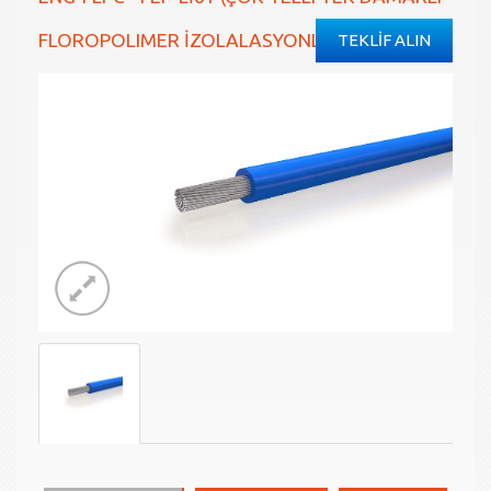
FLOROPOLIMER İZOLALASYONLU KABLO -90 /
TEKLİF ALIN
205°C)