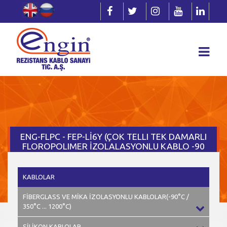
ENG-FLPC - FEP-Lİ6Y (ÇOK TELLI TEK DAMARLI
FLOROPOLIMER İZOLALASYONLU KABLO -90
/ 205°C)
KABLOLAR
FİBERGLASS VE MİKA İZOLASYONLU KABLOLAR(-90°C /
350°C ... 1200°C)
SİLİKON KABLOLAR