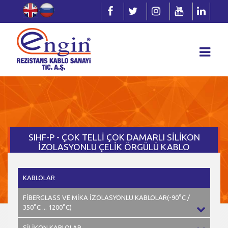
SIHF-P - ÇOK TELLİ ÇOK DAMARLI SİLİKON
İZOLASYONLU ÇELİK ÖRGÜLÜ KABLO
-60°C/+200°C
KABLOLAR
FİBERGLASS VE MİKA İZOLASYONLU KABLOLAR(-90°C /
350°C ... 1200°C)
SİLİKON KABLOLAR