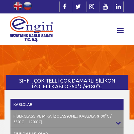
SIHF - ÇOK TELLİ ÇOK DAMARLI SİLİKON
İZOLELİ KABLO -60°C/+180°C
KABLOLAR
FİBERGLASS VE MİKA İZOLASYONLU KABLOLAR(-90°C /
350°C ... 1200°C)
SİLİKON KABLOLAR