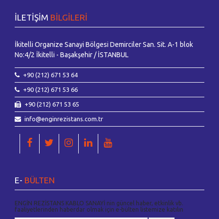
İLETİŞİM
BİLGİLERİ
İkitelli Organize Sanayi Bölgesi Demirciler San. Sit. A-1 blok
No:4/2 İkitelli - Başakşehir / İSTANBUL
+90 (212) 671 53 64
+90 (212) 671 53 66
+90 (212) 671 53 65
info@enginrezistans.com.tr
E-
BÜLTEN
ENGİN REZİSTANS KABLO SANAYİ nin güncel haber, etkinlik vb.
faaliyetlerinden haberdar olmak için e-bülten listemize katılın