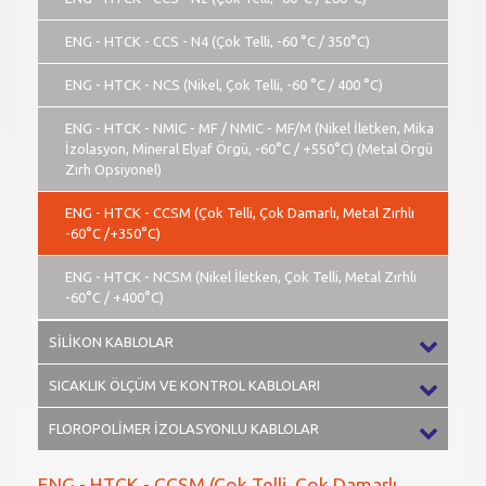
ENG - HTCK - CCS - N4 (Çok Telli, -60 °C / 350°C)
ENG - HTCK - NCS (Nikel, Çok Telli, -60 °C / 400 °C)
ENG - HTCK - NMIC - MF / NMIC - MF/M (Nikel İletken, Mika
İzolasyon, Mineral Elyaf Örgü, -60°C / +550°C) (Metal Örgü
Zırh Opsiyonel)
ENG - HTCK - CCSM (Çok Telli, Çok Damarlı, Metal Zırhlı
-60°C /+350°C)
ENG - HTCK - NCSM (Nikel İletken, Çok Telli, Metal Zırhlı
-60°C / +400°C)
SİLİKON KABLOLAR
SICAKLIK ÖLÇÜM VE KONTROL KABLOLARI
FLOROPOLİMER İZOLASYONLU KABLOLAR
ENG - HTCK - CCSM (Çok Telli, Çok Damarlı,