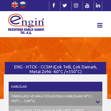
ENG - HTCK - CCSM (Çok Telli, Çok Damarlı,
Metal Zırhlı -60°C /+350°C)
KABLOLAR
FİBERGLASS VE MİKA İZOLASYONLU KABLOLAR(-90°C /
350°C ... 1200°C)
ENG - HTCK - CCS - N2 (Çok Telli, -60°C / 280°C)