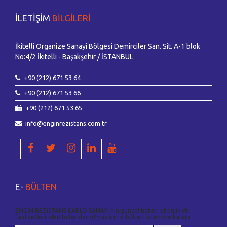
İLETİŞİM
BİLGİLERİ
İkitelli Organize Sanayi Bölgesi Demirciler San. Sit. A-1 blok
No:4/2 İkitelli - Başakşehir / İSTANBUL
+90 (212) 671 53 64
+90 (212) 671 53 66
+90 (212) 671 53 65
info@enginrezistans.com.tr
E-
BÜLTEN
ENGİN REZİSTANS KABLO SANAYİ nin güncel haber, etkinlik vb.
faaliyetlerinden haberdar olmak için e-bülten listemize katılın