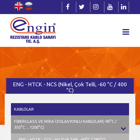
ENG - HTCK - NCS (Nikel, Çok Telli, -60 °C / 400
°C)
KABLOLAR
FİBERGLASS VE MİKA İZOLASYONLU KABLOLAR(-90°C /
350°C ... 1200°C)
ENG - HTCK - CCS - N2 (Çok Telli, -60°C / 280°C)