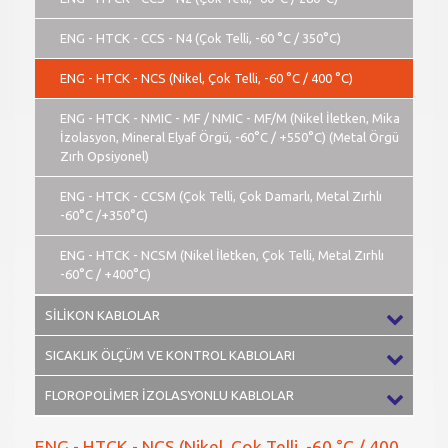
ENG - HTCK - CCS - N4 (Çok Telli, -60 °C / 350°C)
ENG - HTCK - NCS (Nikel, Çok Telli, -60 °C / 400 °C)
ENG - HTCK - NMIC - MF / NMIC - MF/M (Nikel İletken, Mika
İzolasyon, Mineral Elyaf Örgü, -60°C / +550°C) (Metal Örgü
Zırh Opsiyonel)
ENG - HTCK - CCSM (Çok Telli, Çok Damarlı, Metal Zırhlı
-60°C /+350°C)
ENG - HTCK - NCSM (Nikel İletken, Çok Telli, Metal Zırhlı
-60°C / +400°C)
SİLİKON KABLOLAR
SICAKLIK ÖLÇÜM VE KONTROL KABLOLARI
FLOROPOLİMER İZOLASYONLU KABLOLAR
ENG - HTCK - NCS (Nikel, Çok Telli, -60 °C / 400