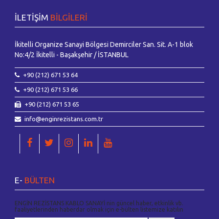
İLETİŞİM
BİLGİLERİ
İkitelli Organize Sanayi Bölgesi Demirciler San. Sit. A-1 blok
No:4/2 İkitelli - Başakşehir / İSTANBUL
+90 (212) 671 53 64
+90 (212) 671 53 66
+90 (212) 671 53 65
info@enginrezistans.com.tr
E-
BÜLTEN
ENGİN REZİSTANS KABLO SANAYİ nin güncel haber, etkinlik vb.
faaliyetlerinden haberdar olmak için e-bülten listemize katılın