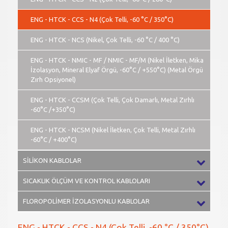
ENG - HTCK - CCS - N4 (Çok Telli, -60 °C / 350°C)
ENG - HTCK - NCS (Nikel, Çok Telli, -60 °C / 400 °C)
ENG - HTCK - NMIC - MF / NMIC - MF/M (Nikel İletken, Mika
İzolasyon, Mineral Elyaf Örgü, -60°C / +550°C) (Metal Örgü
Zırh Opsiyonel)
ENG - HTCK - CCSM (Çok Telli, Çok Damarlı, Metal Zırhlı
-60°C /+350°C)
ENG - HTCK - NCSM (Nikel İletken, Çok Telli, Metal Zırhlı
-60°C / +400°C)
SİLİKON KABLOLAR
SICAKLIK ÖLÇÜM VE KONTROL KABLOLARI
FLOROPOLİMER İZOLASYONLU KABLOLAR
ENG - HTCK - CCS - N4 (Çok Telli, -60 °C / 350°C)