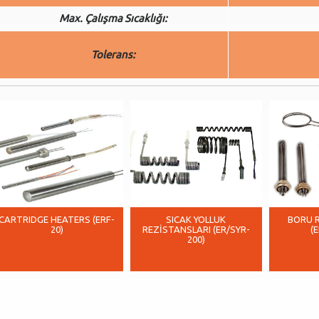
Max. Çalışma Sıcaklığı:
Tolerans:
CARTRIDGE HEATERS (ERF-
SICAK YOLLUK
BORU 
20)
REZİSTANSLARI (ER/SYR-
(
200)