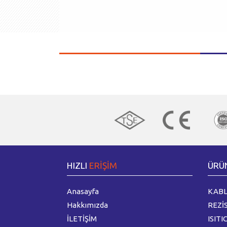
HIZLI
ERİŞİM
ÜRÜ
Anasayfa
KABL
Hakkımızda
REZİ
İLETİŞİM
ISITI