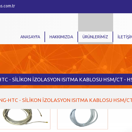
s.com.tr
ANASAYFA
HAKKIMIZDA
ÜRÜNLERİMİZ
İLETİŞİ
TC - SİLİKON İZOLASYON ISITMA KABLOSU HSM/CT - 
NG-HTC - SİLİKON İZOLASYON ISITMA KABLOSU HSM/CT