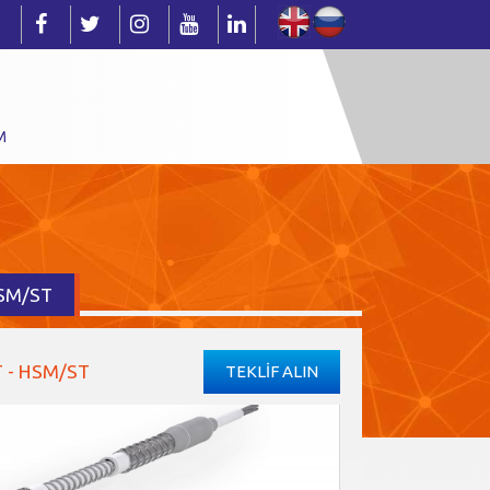
M
HSM/ST
 - HSM/ST
TEKLİF ALIN