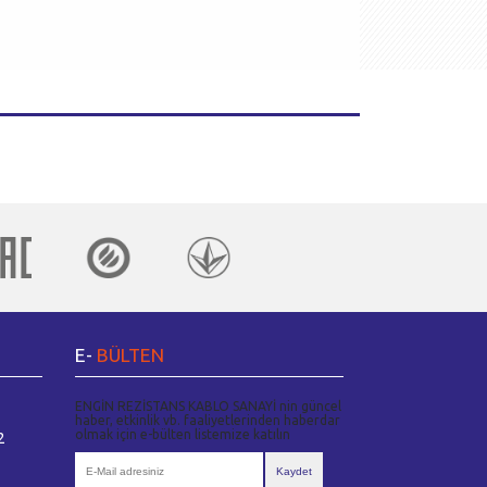
E-
BÜLTEN
ENGİN REZİSTANS KABLO SANAYİ nin güncel
haber, etkinlik vb. faaliyetlerinden haberdar
olmak için e-bülten listemize katılın
2