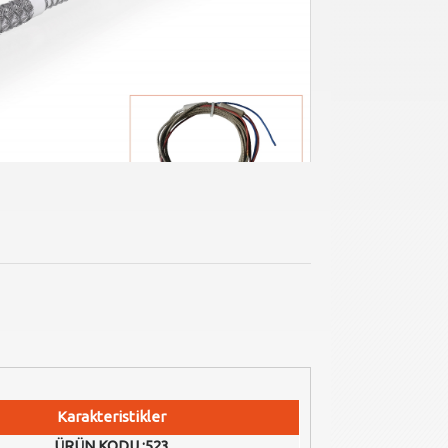
Karakteristikler
ÜRÜN KODU :523