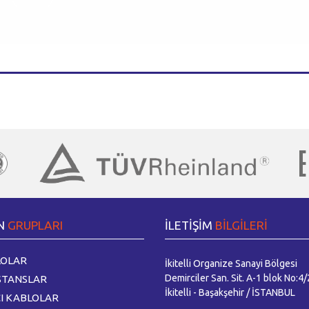
N
GRUPLARI
İLETİŞİM
BİLGİLERİ
OLAR
İkitelli Organize Sanayi Bölgesi
Demirciler San. Sit. A-1 blok No:4/
STANSLAR
İkitelli - Başakşehir / İSTANBUL
CI KABLOLAR