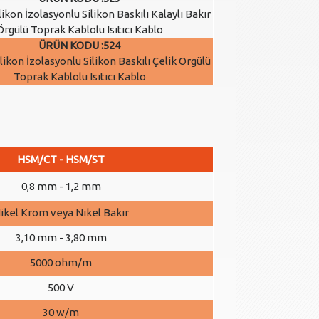
likon İzolasyonlu Silikon Baskılı Kalaylı Bakır
Örgülü Toprak Kablolu Isıtıcı Kablo
ÜRÜN KODU :524
likon İzolasyonlu Silikon Baskılı Çelik Örgülü
Toprak Kablolu Isıtıcı Kablo
HSM/CT - HSM/ST
0,8 mm - 1,2 mm
ikel Krom veya Nikel Bakır
3,10 mm - 3,80 mm
5000 ohm/m
500 V
30 w/m