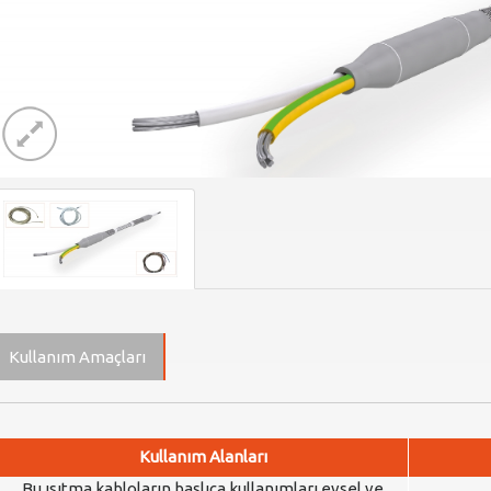
Kullanım Amaçları
Kullanım Alanları
Bu ısıtma kabloların başlıca kullanımları evsel ve