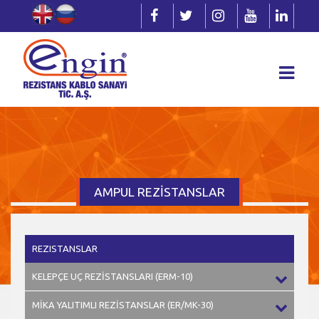
AMPUL REZİSTANSLAR
REZISTANSLAR
KELEPÇE UÇ REZİSTANSLARI (ERM-10)
MİKA YALITIMLI REZİSTANSLAR (ER/MK-30)