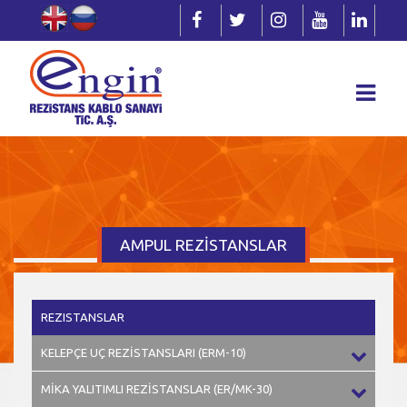
AMPUL REZİSTANSLAR
REZISTANSLAR
KELEPÇE UÇ REZİSTANSLARI (ERM-10)
MİKA YALITIMLI REZİSTANSLAR (ER/MK-30)