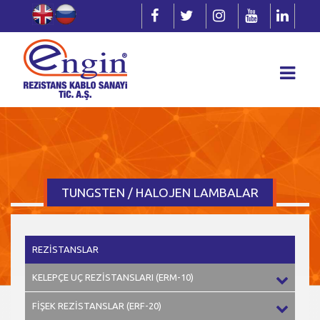
TUNGSTEN / HALOJEN LAMBALAR
REZİSTANSLAR
KELEPÇE UÇ REZİSTANSLARI (ERM-10)
FİŞEK REZİSTANSLAR (ERF-20)